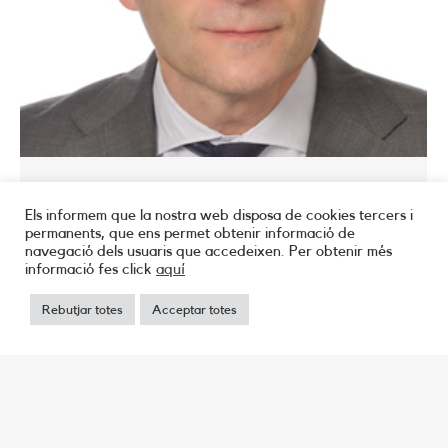
Juanjo Duart Albiol
Els informem que la nostra web disposa de cookies tercers i
Relators
7 d'agost de 2024
permanents, que ens permet obtenir informació de
navegació dels usuaris que accedeixen. Per obtenir més
Membre de la Junta de Govern de l’Il·lustre Col·legi
informació fes click
aquí
d’Advocats i Advocades de Tortosa
Rebutjar totes
Acceptar totes
←
1
…
5
6
7
8
9