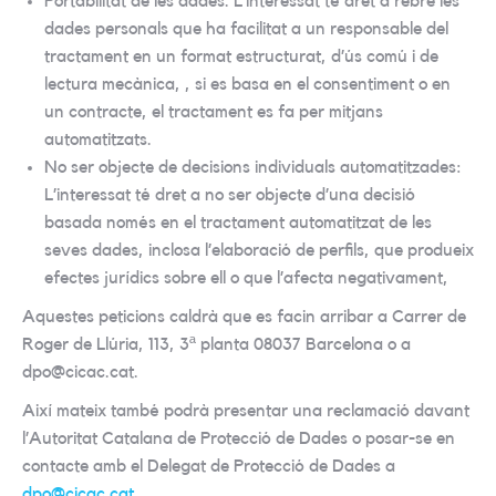
Portabilitat de les dades. L’interessat té dret a rebre les
dades personals que ha facilitat a un responsable del
tractament en un format estructurat, d’ús comú i de
lectura mecànica, , si es basa en el consentiment o en
un contracte, el tractament es fa per mitjans
automatitzats.
No ser objecte de decisions individuals automatitzades:
L’interessat té dret a no ser objecte d’una decisió
basada només en el tractament automatitzat de les
seves dades, inclosa l’elaboració de perfils, que produeix
efectes jurídics sobre ell o que l’afecta negativament,
Aquestes peticions caldrà que es facin arribar a Carrer de
Roger de Llúria, 113, 3ª planta 08037 Barcelona o a
dpo@cicac.cat.
Així mateix també podrà presentar una reclamació davant
l’Autoritat Catalana de Protecció de Dades o posar-se en
contacte amb el Delegat de Protecció de Dades a
dpo@cicac.cat
.