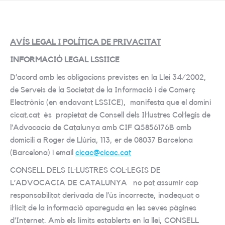
AVÍS LEGAL I POLÍTICA DE PRIVACITAT
INFORMACIÓ LEGAL LSSIICE
D’acord amb les obligacions previstes en la Llei 34/2002,
de Serveis de la Societat de la Informació i de Comerç
Electrònic (en endavant LSSICE), manifesta que el domini
cicat.cat és propietat de Consell dels Il·lustres Col·legis de
l’Advocacia de Catalunya amb CIF Q5856176B amb
domicili a Roger de Llúria, 113, er de 08037 Barcelona
(Barcelona) i email
cicac@cicac.cat
CONSELL DELS IL·LUSTRES COL·LEGIS DE
L’ADVOCACIA DE CATALUNYA no pot assumir cap
responsabilitat derivada de l’ús incorrecte, inadequat o
il·lícit de la informació apareguda en les seves pàgines
d’Internet. Amb els límits establerts en la llei, CONSELL