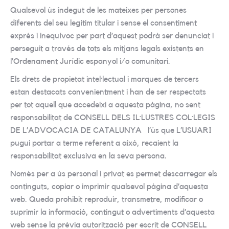
Qualsevol ús indegut de les mateixes per persones
diferents del seu legítim titular i sense el consentiment
exprés i inequívoc per part d’aquest podrà ser denunciat i
perseguit a través de tots els mitjans legals existents en
l’Ordenament Jurídic espanyol i/o comunitari.
Els drets de propietat intel·lectual i marques de tercers
estan destacats convenientment i han de ser respectats
per tot aquell que accedeixi a aquesta pàgina, no sent
responsabilitat de CONSELL DELS IL·LUSTRES COL·LEGIS
DE L’ADVOCACIA DE CATALUNYA l’ús que L’USUARI
pugui portar a terme referent a això, recaient la
responsabilitat exclusiva en la seva persona.
Només per a ús personal i privat es permet descarregar els
continguts, copiar o imprimir qualsevol pàgina d’aquesta
web. Queda prohibit reproduir, transmetre, modificar o
suprimir la informació, contingut o advertiments d’aquesta
web sense la prèvia autorització per escrit de CONSELL