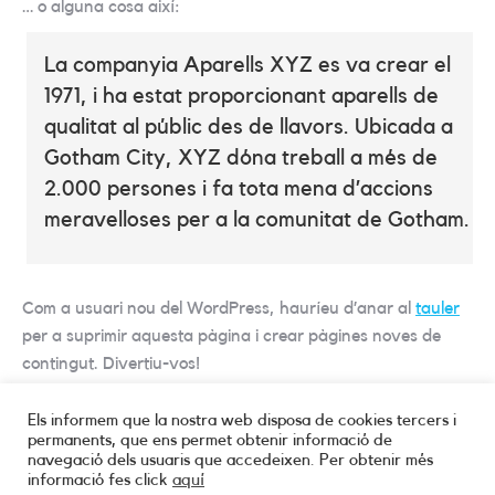
… o alguna cosa així:
La companyia Aparells XYZ es va crear el
1971, i ha estat proporcionant aparells de
qualitat al públic des de llavors. Ubicada a
Gotham City, XYZ dóna treball a més de
2.000 persones i fa tota mena d’accions
meravelloses per a la comunitat de Gotham.
Com a usuari nou del WordPress, hauríeu d’anar al
tauler
per a suprimir aquesta pàgina i crear pàgines noves de
contingut. Divertiu-vos!
Els informem que la nostra web disposa de cookies tercers i
permanents, que ens permet obtenir informació de
Search:
navegació dels usuaris que accedeixen. Per obtenir més
informació fes click
aquí