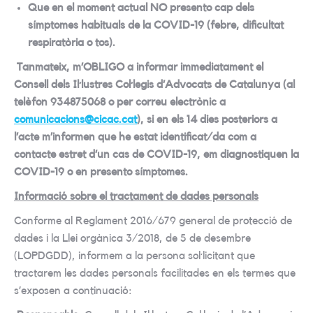
Que en el moment actual NO presento cap dels
símptomes habituals de la COVID-19 (febre, dificultat
respiratòria o tos).
Tanmateix, m’OBLIGO a informar immediatament el
Consell dels Il·lustres Col·legis d’Advocats de Catalunya (al
telèfon 934875068 o per correu electrònic a
comunicacions@cicac.cat
)
, si en els 14 dies posteriors a
l’acte m’informen que he estat identificat/da com a
contacte estret d’un cas de COVID-19, em diagnostiquen la
COVID-19 o en presento símptomes.
Informació sobre el tractament de dades personals
Conforme al Reglament 2016/679 general de protecció de
dades i la Llei orgànica 3/2018, de 5 de desembre
(LOPDGDD), informem a la persona sol·licitant que
tractarem les dades personals facilitades en els termes que
s’exposen a continuació: