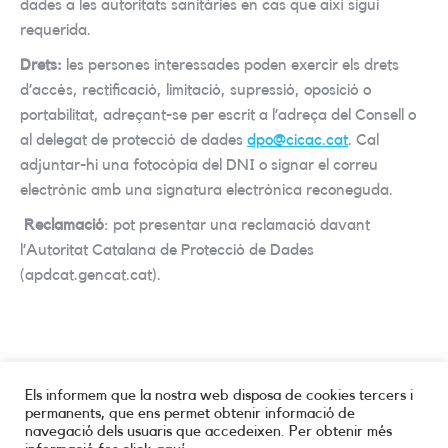
dades a les autoritats sanitàries en cas que així sigui
requerida.
Drets:
les persones interessades poden exercir els drets
d’accés, rectificació, limitació, supressió, oposició o
portabilitat, adreçant-se per escrit a l’adreça del Consell o
al delegat de protecció de dades
dpo@cicac.cat
. Cal
adjuntar-hi una fotocòpia del DNI o signar el correu
electrònic amb una signatura electrònica reconeguda.
Reclamació
: pot presentar una reclamació davant
l’Autoritat Catalana de Protecció de Dades
(apdcat.gencat.cat).
Els informem que la nostra web disposa de cookies tercers i
permanents, que ens permet obtenir informació de
navegació dels usuaris que accedeixen. Per obtenir més