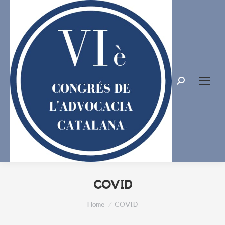
Search:
COVID
You are here:
Home
COVID