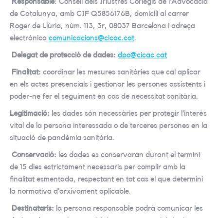
Responsable
: Consell dels Il·lustres Col·legis de l’Advocacia
de Catalunya, amb CIF Q5856176B, domicili al carrer
Roger de Llúria, núm. 113, 3r, 08037 Barcelona i adreça
electrònica
comunicacions@cicac.cat
.
Delegat de protecció de dades:
dpo@cicac.cat
Finalitat:
coordinar les mesures sanitàries que cal aplicar
en els actes presencials i gestionar les persones assistents i
poder-ne fer el seguiment en cas de necessitat sanitària.
Legitimació:
les dades són necessàries per protegir l’interès
vital de la persona interessada o de terceres persones en la
situació de pandèmia sanitària.
Conservació:
les dades es conservaran durant el termini
de 15 dies estrictament necessaris per complir amb la
finalitat esmentada, respectant en tot cas el que determini
la normativa d’arxivament aplicable.
Destinataris:
la persona responsable podrà comunicar les