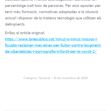
percentatge molt baix de persones. Per això aposten per
tenir més formació, normatives adaptades a la situació
actual i disposar de la mateixa tecnologia que utilitzen els
delinqüents.
Enllaç al article original:
https://www.larepublica.cat/minut-a-minut/mossos-i-
fiscalia-reclamen-mes-eines-per-lluitar-contra-laugment-
de-ciberdelictes-i-pornografia-infantil-per-la-covid-2/
Category:
General
10 de novembre de 2021