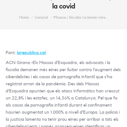
la covid
You are here:
Home
General
Mossos i fiscalia reclamen més…
Font:
larepublica.cat
ACN Girona.-Els Mossos d’Esquadra, els advocats i la
fiscalia demanen més eines per lluitar contra l’augment dels
ciberdelictes i els casos de pornografia infantil que s’ha
registrat arran de la pandèmia. Des dels Mossos
d’Esquadra apunten que els atacs informàtics han crescut
un 22,8% i les estafes, un 14,56% a Catalunya. Pel que fa
als casos de pornografia infantil durant el confinament
haurien augmentat un 1.000% a nivell d’Europa. La policia i
la justícia lamenta no tenir prou eines per arribar a tots els
ciberdelinqüents i només aconsegueixen identificar un